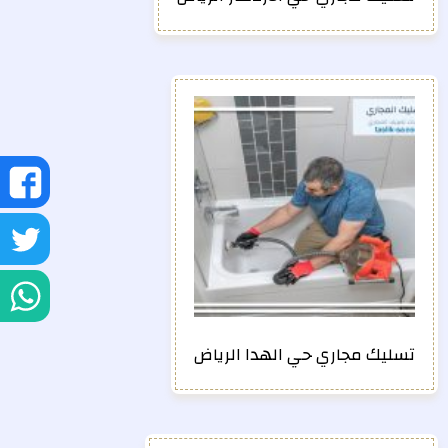
ش
ع
ش
ف
ع
ش
تو
ع
تسليك مجاري حي الهدا الرياض
و