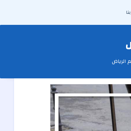
نا
ض
 الرياض