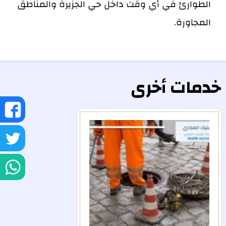
الطوارئ في أي وقت داخل حي الجزيرة والمناطق
المجاورة.
خدمات أخرى
ش
ع
ش
ف
ع
ش
تو
ع
و