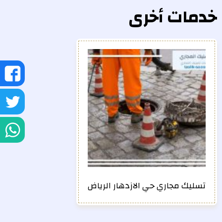
خدمات أخرى
ش
ع
ش
ف
ع
ش
تو
ع
و
تسليك مجاري حي الازدهار الرياض