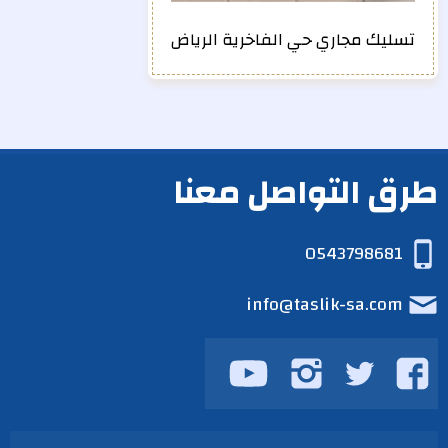
تسليك مجاري حي الفاخرية الرياض
طرق التواصل معنا
0543798681
info@taslik-sa.com
تابعنا
تابعنا
تابعنا
تابعنا
على
على
على
على
يوتيوب
فيسبوك
تويتر
انستجرام